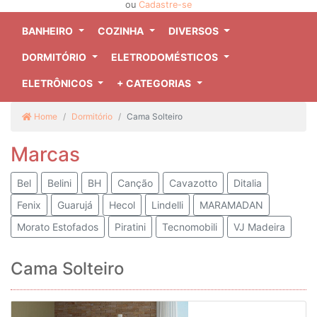
ou
Cadastre-se
BANHEIRO
COZINHA
DIVERSOS
DORMITÓRIO
ELETRODOMÉSTICOS
ELETRÔNICOS
+ CATEGORIAS
Home
Dormitório
Cama Solteiro
Marcas
Bel
Belini
BH
Canção
Cavazotto
Ditalia
Fenix
Guarujá
Hecol
Lindelli
MARAMADAN
Morato Estofados
Piratini
Tecnomobili
VJ Madeira
Cama Solteiro