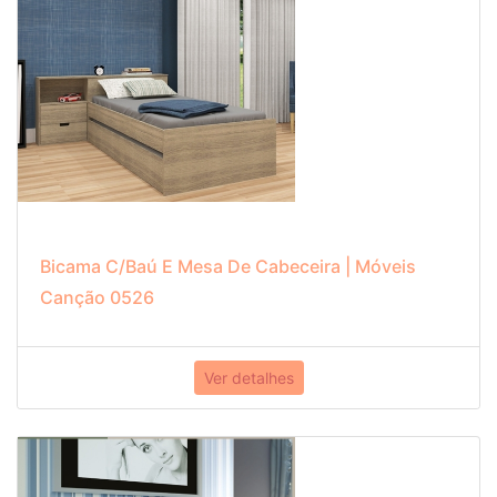
Bicama C/Baú E Mesa De Cabeceira | Móveis
Canção 0526
Ver detalhes