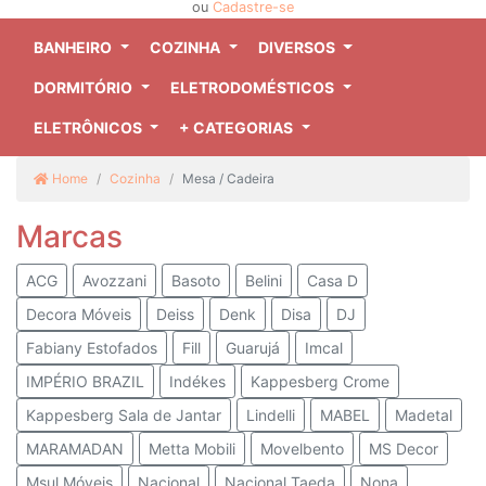
ou
Cadastre-se
BANHEIRO
COZINHA
DIVERSOS
DORMITÓRIO
ELETRODOMÉSTICOS
ELETRÔNICOS
+ CATEGORIAS
Home
Cozinha
Mesa / Cadeira
Marcas
ACG
Avozzani
Basoto
Belini
Casa D
Decora Móveis
Deiss
Denk
Disa
DJ
Fabiany Estofados
Fill
Guarujá
Imcal
IMPÉRIO BRAZIL
Indékes
Kappesberg Crome
Kappesberg Sala de Jantar
Lindelli
MABEL
Madetal
MARAMADAN
Metta Mobili
Movelbento
MS Decor
Msul Móveis
Nacional
Nacional Taeda
Nona