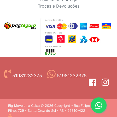
Trocas e Devoluções
51981232375
51981232375
Big Móveis na Caixa © 2026 Copyright - Rua Felipe Jacobus
Filho, 729 - Santa Cruz do Sul - RS - 96810-422