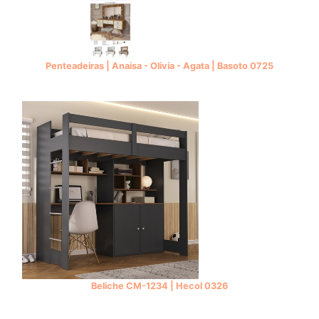
Penteadeiras | Anaisa - Olivia - Agata | Basoto 0725
Beliche CM-1234 | Hecol 0326