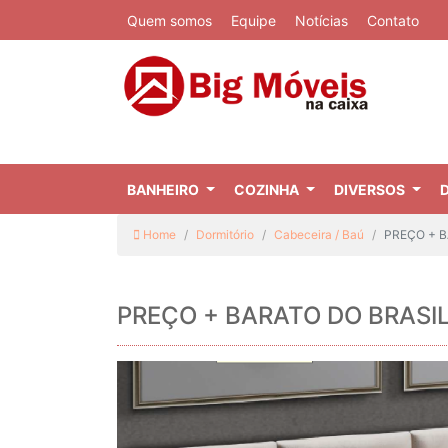
Quem somos
Equipe
Notícias
Contato
BANHEIRO
COZINHA
DIVERSOS
Home
Dormitório
Cabeceira / Baú
PREÇO + BA
PREÇO + BARATO DO BRASIL |