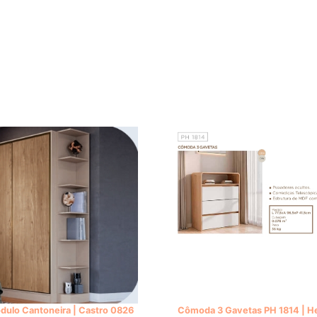
dulo Cantoneira | Castro 0826
Cômoda 3 Gavetas PH 1814 | He